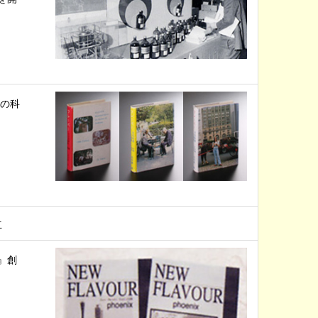
その科
立
』創