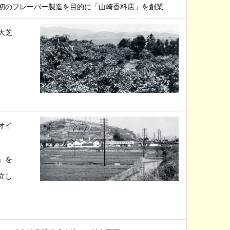
初のフレーバー製造を目的に「山崎香料店」を創業
大芝
オイ
」を
立し